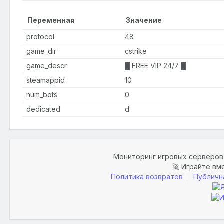
Переменная
Значение
protocol
48
game_dir
cstrike
game_descr
█ FREE VIP 24/7 █
steamappid
10
num_bots
0
dedicated
d
Мониторинг игровых серверов 
🚀 Играйте вм
Политика возвратов
Публичн