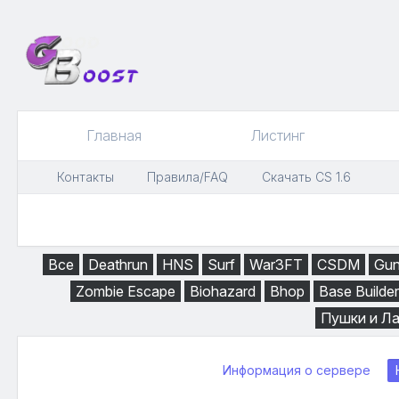
Главная
Листинг
Контакты
Правила/FAQ
Скачать CS 1.6
Все
Deathrun
HNS
Surf
War3FT
CSDM
Gu
Zombie Escape
Biohazard
Bhop
Base Builder
Пушки и Л
Информация о сервере