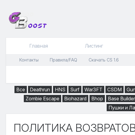
Главная
Листинг
Контакты
Правила/FAQ
Скачать CS 1.6
Все
Deathrun
HNS
Surf
War3FT
CSDM
Gu
Zombie Escape
Biohazard
Bhop
Base Builder
Пушки и Л
ПОЛИТИКА ВОЗВРАТО