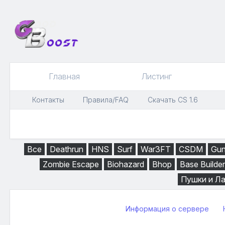
Главная
Листинг
Контакты
Правила/FAQ
Скачать CS 1.6
Все
Deathrun
HNS
Surf
War3FT
CSDM
Gu
Zombie Escape
Biohazard
Bhop
Base Builder
Пушки и Л
Информация о сервере