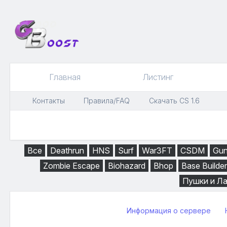
Главная
Листинг
Контакты
Правила/FAQ
Скачать CS 1.6
Все
Deathrun
HNS
Surf
War3FT
CSDM
Gu
Zombie Escape
Biohazard
Bhop
Base Builder
Пушки и Л
Информация о сервере