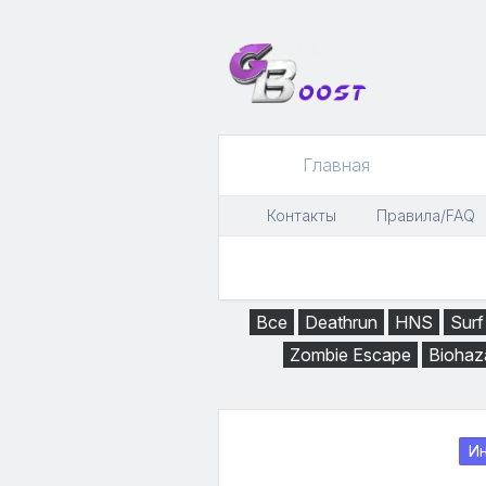
Главная
Контакты
Правила/FAQ
Все
Deathrun
HNS
Surf
Zombie Escape
Biohaz
И