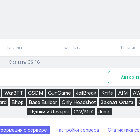
Листинг
Банлист
Поиск
Скачать CS 1.6
Авториз
War3FT
CSDM
GunGame
JailBreak
Knife
AIM
A
ard
Bhop
Base Builder
Only Headshot
Захват Флага
Пушки и Лазеры
CW/MIX
Jump
нформация о сервере
Настройки сервера
Статистика с