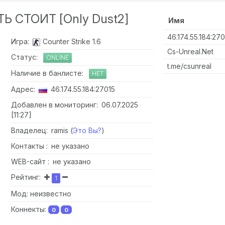
 СТОИТ [Only Dust2]
Имя
46.174.55.184:270
Игра:
Counter Strike 1.6
Cs-Unreal.Net
Статус:
ONLINE
t.me/csunreal
Наличие в банлисте:
НЕТ
Адрес:
46.174.55.184:27015
Добавлен в мониторинг: 06.07.2025
[11:27]
Владелец: ramis (
Это Вы?
)
Контакты : не указано
WEB-сайт : не указано
Рейтинг:
1
Мод: неизвестно
Коннекты:
0
0