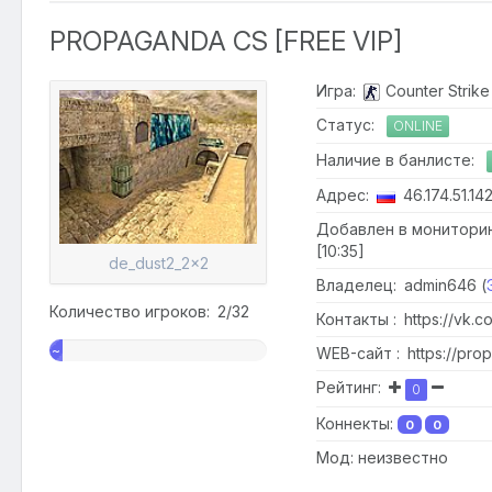
PROPAGANDA CS [FREE VIP]
Игра:
Counter Strike 
Статус:
ONLINE
Наличие в банлисте:
Адрес:
46.174.51.14
Добавлен в мониторин
[10:35]
de_dust2_2x2
Владелец: admin646 (
Количество игроков: 2/32
Контакты : https://vk.
~
WEB-сайт : https://pro
6%
Рейтинг:
0
Коннекты:
0
0
Мод: неизвестно