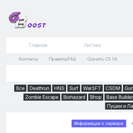
Главная
Листинг
Контакты
Правила/FAQ
Скачать CS 1.6
Все
Deathrun
HNS
Surf
War3FT
CSDM
Gu
Zombie Escape
Biohazard
Bhop
Base Builder
Пушки и Л
Информация о сервере