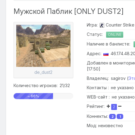
Мужской Паблик [ONLY DUST2]
Игра:
Counter Strike 
Статус:
ONLINE
Наличие в банлисте:
Адрес:
46.174.48.2
Добавлен в мониторинг
[17:50]
de_dust2
Владелец: sagirov (
Эт
Количество игроков: 21/32
Контакты : не указано
~ 66%
WEB-сайт : не указано
Рейтинг:
2
Коннекты:
2
1
Мод: неизвестно