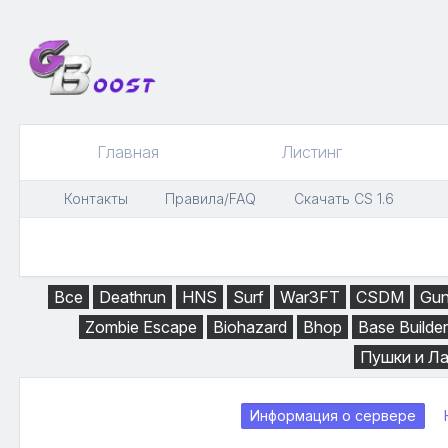
Главная
Листинг
Контакты
Правила/FAQ
Скачать CS 1.6
Все
Deathrun
HNS
Surf
War3FT
CSDM
Gu
Zombie Escape
Biohazard
Bhop
Base Builder
Пушки и Л
Информация о сервере