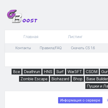
Главная
Листинг
Контакты
Правила/FAQ
Скачать CS 1.6
Все
Deathrun
HNS
Surf
War3FT
CSDM
Gu
Zombie Escape
Biohazard
Bhop
Base Builder
Пушки и Л
Информация о сервере