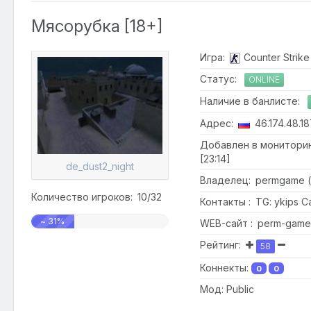
Мясорубка [18+]
Игра:
Counter Strike 
Статус:
ONLINE
Наличие в банлисте:
Адрес:
46.174.48.1
Добавлен в мониторинг
[23:14]
de_dust2_night
Владелец: permgame 
Количество игроков: 10/32
Контакты : TG: ykips С
~ 31%
WEB-сайт : perm-game
Рейтинг:
58
Коннекты:
0
0
Мод: Public