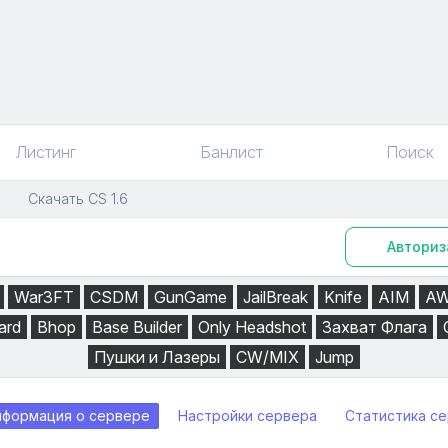
Листинг
Банлист
Поиск
Скачать CS 1.6
Авториз
War3FT
CSDM
GunGame
JailBreak
Knife
AIM
A
ard
Bhop
Base Builder
Only Headshot
Захват Флага
Пушки и Лазеры
CW/MIX
Jump
нформация о сервере
Настройки сервера
Статистика с