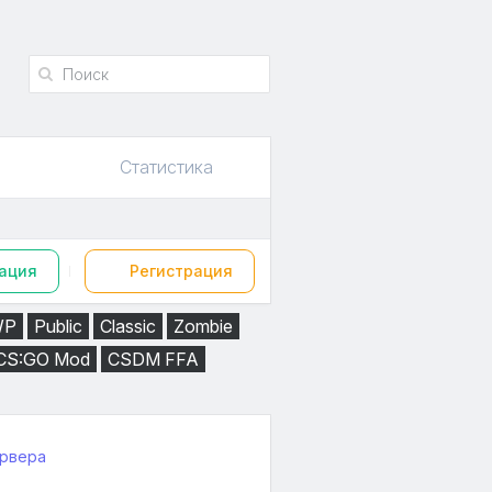
Статистика
ация
Регистрация
WP
Public
Classic
Zombie
CS:GO Mod
CSDM FFA
ервера