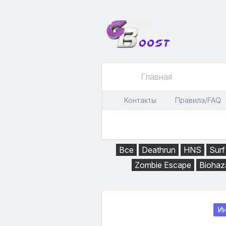
Главная
Контакты
Правила/FAQ
Все
Deathrun
HNS
Surf
Zombie Escape
Biohaz
И