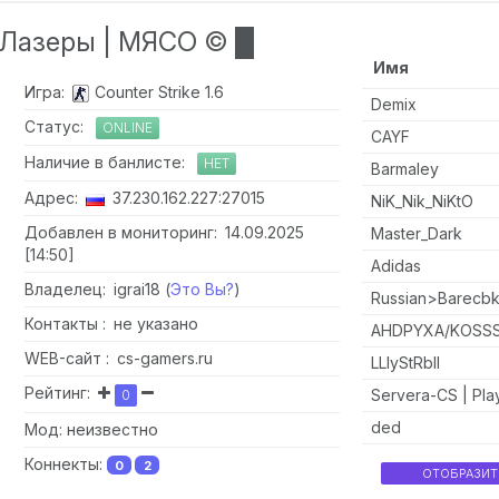
 Лазеры | МЯСО © █
Имя
Игра:
Counter Strike 1.6
Demix
Статус:
ONLINE
CAYF
Наличие в банлисте:
НЕТ
Barmaley
Адрес:
37.230.162.227:27015
NiK_Nik_NiKtO
Добавлен в мониторинг: 14.09.2025
Master_Dark
[14:50]
Adidas
Владелец: igrai18 (
Это Вы?
)
Russian>Barecb
Контакты : не указано
AHDPYXA/KOSS
WEB-сайт : cs-gamers.ru
LLlyStRblI
Рейтинг:
Servera-CS | Pla
0
ded
Мод: неизвестно
Коннекты:
0
2
ОТОБРАЗИТ